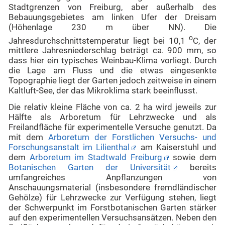
Stadtgrenzen von Freiburg, aber außerhalb des
Bebauungsgebietes am linken Ufer der Dreisam
(Höhenlage 230 m über NN). Die
o
Jahresdurchschnittstemperatur liegt bei 10,1
C, der
mittlere Jahresniederschlag beträgt ca. 900 mm, so
dass hier ein typisches Weinbau-Klima vorliegt. Durch
die Lage am Fluss und die etwas eingesenkte
Topographie liegt der Garten jedoch zeitweise in einem
Kaltluft-See, der das Mikroklima stark beeinflusst.
Die relativ kleine Fläche von ca. 2 ha wird jeweils zur
Hälfte als Arboretum für Lehrzwecke und als
Freilandfläche für experimentelle Versuche genutzt. Da
mit dem
Arboretum der Forstlichen Versuchs- und
Forschungsanstalt im Lilienthal
am Kaiserstuhl und
dem
Arboretum im Stadtwald Freiburg
sowie dem
Botanischen Garten der Universität
bereits
umfangreiches Anpflanzungen von
Anschauungsmaterial (insbesondere fremdländischer
Gehölze) für Lehrzwecke zur Verfügung stehen, liegt
der Schwerpunkt im Forstbotanischen Garten stärker
auf den experimentellen Versuchsansätzen. Neben den