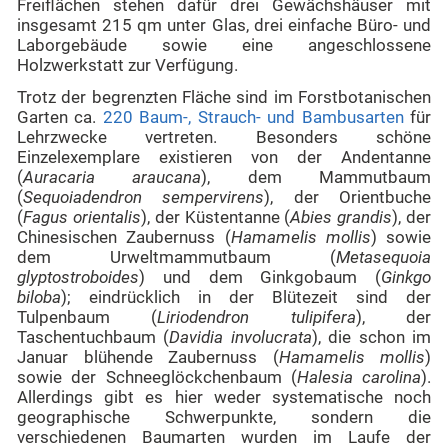
Freiflächen stehen dafür drei Gewächshäuser mit
insgesamt 215 qm unter Glas, drei einfache Büro- und
Laborgebäude sowie eine angeschlossene
Holzwerkstatt zur Verfügung.
Trotz der begrenzten Fläche sind im Forstbotanischen
Garten ca.
220 Baum-, Strauch- und Bambusarten
für
Lehrzwecke vertreten. Besonders schöne
Einzelexemplare existieren von der Andentanne
(
Auracaria araucana
), dem Mammutbaum
(
Sequoiadendron sempervirens
), der Orientbuche
(
Fagus orientalis
), der Küstentanne (
Abies grandis
), der
Chinesischen Zaubernuss (
Hamamelis mollis
) sowie
dem Urweltmammutbaum (
Metasequoia
glyptostroboides
) und dem Ginkgobaum (
Ginkgo
biloba
); eindrücklich in der Blütezeit sind der
Tulpenbaum (
Liriodendron tulipifera
), der
Taschentuchbaum (
Davidia involucrata
), die schon im
Januar blühende Zaubernuss (
Hamamelis mollis
)
sowie der Schneeglöckchenbaum (
Halesia carolina
).
Allerdings gibt es hier weder systematische noch
geographische Schwerpunkte, sondern die
verschiedenen Baumarten wurden im Laufe der