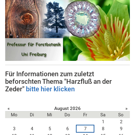
Für Informationen zum zuletzt
beforschten Thema "Harzfluß an der
Zeder"
bitte hier klicken
«
August 2026
»
Mo
Di
Mi
Do
Fr
Sa
So
1
2
3
4
5
6
7
8
9